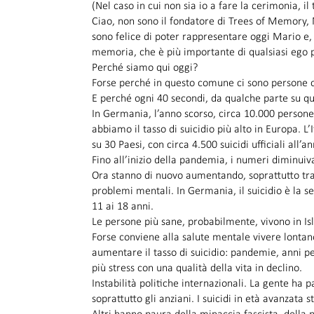
(Nel caso in cui non sia io a fare la cerimonia, il 
Ciao, non sono il fondatore di Trees of Memory, 
sono felice di poter rappresentare oggi Mario e,
memoria, che è più importante di qualsiasi ego p
Perché siamo qui oggi?
Forse perché in questo comune ci sono persone ch
E perché ogni 40 secondi, da qualche parte su que
In Germania, l’anno scorso, circa 10.000 person
abbiamo il tasso di suicidio più alto in Europa. L’I
su 30 Paesi, con circa 4.500 suicidi ufficiali a
Fino all’inizio della pandemia, i numeri diminuiv
Ora stanno di nuovo aumentando, soprattutto tra
problemi mentali. In Germania, il suicidio è la s
11 ai 18 anni.
Le persone più sane, probabilmente, vivono in Isla
Forse conviene alla salute mentale vivere lonta
aumentare il tasso di suicidio: pandemie, anni p
più stress con una qualità della vita in declino.
Instabilità politiche internazionali. La gente ha
soprattutto gli anziani. I suicidi in età avanza