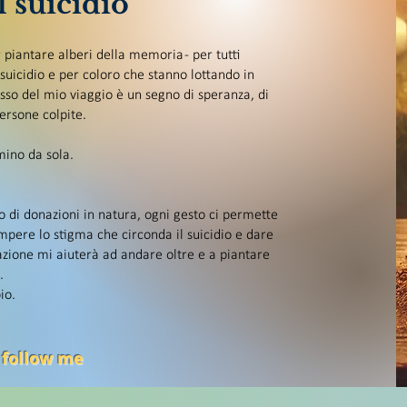
 suicidio
iantare alberi della memoria - per tutti
uicidio e per coloro che stanno lottando in
so del mio viaggio è un segno di speranza, di
persone colpite.
ino da sola.
 o di donazioni in natura, ogni gesto ci permette
mpere lo stigma che circonda il suicidio e dare
zione mi aiuterà ad andare oltre e a piantare
.
io.
 follow me