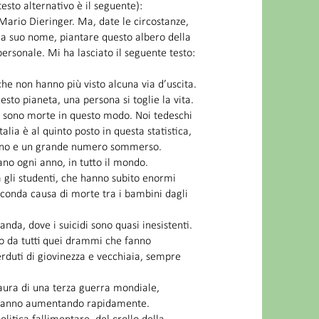
testo alternativo è il seguente):
Mario Dieringer. Ma, date le circostanze,
 a suo nome, piantare questo albero della
ersonale. Mi ha lasciato il seguente testo:
e non hanno più visto alcuna via d’uscita.
sto pianeta, una persona si toglie la vita.
e sono morte in questo modo. Noi tedeschi
talia è al quinto posto in questa statistica,
ll’anno e un grande numero sommerso.
ano ogni anno, in tutto il mondo.
 gli studenti, che hanno subito enormi
econda causa di morte tra i bambini dagli
nda, dove i suicidi sono quasi inesistenti.
no da tutti quei drammi che fanno
erduti di giovinezza e vecchiaia, sempre
 paura di una terza guerra mondiale,
ta stanno aumentando rapidamente.