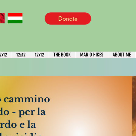
Donate
2x12
12x12
12x12
THE BOOK
MARIO HIKES
ABOUT ME
io cammino
o - per la
rdo e la