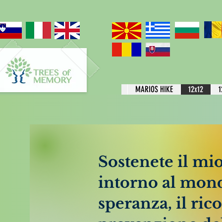
MARIOS HIKE
12x12
1
Sostenete il m
intorno al mond
speranza, il rico